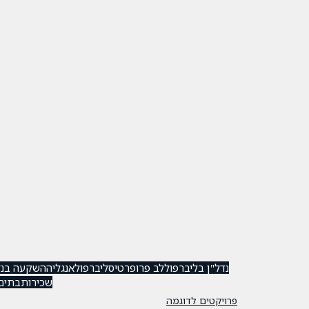
נדל"ן בליברפול
לב פרופרטיס
ליברפול
אנגליה
השקעה בנד
שכירות
בתים
פרויקטים לדוגמה