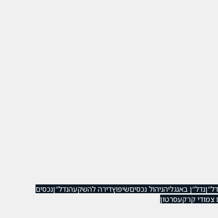
ל"ן
נדל"ן באנגליה
ניהול נכסים
שיפוץ
דירה להשקעה
נדל"ן
נכסים
 צמודי קרקע
סרטון