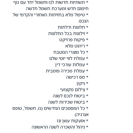
* תשתיות חדשות לגז וחשמל יחד עם גוף
חימום חדש ומערכת חשמל חדשה
* טיפול מלא בחזיתות האחורי והקדמי של
הנכס.
* חלונות ודלתות
* וילונות בכל החלונות
* פיקוח פרויקט
* ריהוט מלא
* כל מוצרי המטבח
* עמלת לווי יזמי שלנו
* עמלות עורכי דין
* עמלת מכירה פומבית
* מס רכישה
* ניקון
* צילום מקצועי
* ביטוח לנכס לשנה
* ביטוח שכירות לשנה
* כל המסמכים הנדרשים (גז, חשמל, טופס
אנרגיה)
* אזעקות עשן וגז
* ניהול והשכרה לשנה הראשונה