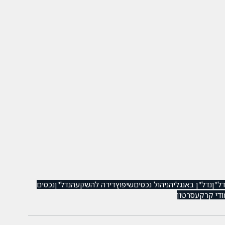
ל"ן
נדל"ן באנגליה
ניהול נכסים
שיפוץ
דירה להשקעה
נדל"ן
נכסים
ודי קרקע
סרטון