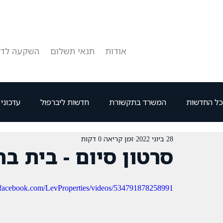
אודות
תנאי תשלום
השקעה לדו
כל החדשות
המשרד בתקשורת
חדשות ליברפול
עדכוני
28 ביוני 2022
זמן קריאה 0 דקות
סרטון סיום - בית בר
.facebook.com/LevProperties/videos/534791878258991/