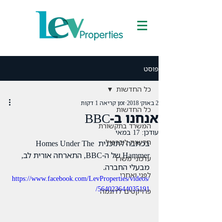
פוסט
כל החדשות
2 באוק׳ 2018
זמן קריאה 1 דקות
כל החדשות
אנחנו ב-BBC
המשרד בתקשורת
עודכן:
17 במאי
חדשות ליברפול
בכתבה לתוכנית Homes Under The 
Hammer של ה-BBC, התארחה אורית לב, 
עדכוני משרד
מבעלי החברה.
לפני ואחרי
https://www.facebook.com/LevProperties/videos/
564023644035191/
פרויקטים לדוגמה